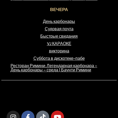
ВЕЧЕРА
День карбонары
Судовая почта
Быстрые свидания
VJ КАРАОКЕ
викторина
Суббота в дискотеке-пабе
Ресторан Римини: Легендарная карбонара –
День карбонары – среда | Баунти Римини