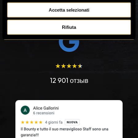
Accetta selezionati
Utilizziamo i cookie per personalizzare contenuti ed annunci,
per fornire funzionalità dei social media e per analizzare il
Rifiuta
nostro traffico. Condividiamo inoltre informazioni sul modo in
cui utilizzi il nostro sito con i nostri partner che si occupano di
analisi dei dati web, pubblicità e social media, i quali
potrebbero combinarle con altre informazioni che hai fornito
loro o che hanno raccolto dal tuo utilizzo dei loro servizi.
★
★
★
★
★
12 901 отзыв