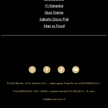
Vj Karaoke
Quiz Game
Sabato Disco Pub
Man vs Food
© 2024 Bounty – M-G. Gestioni S.R.L. – Sede Legale: P.zza Ferrari 22/B 47900 Rimini –
P.Iva 03319210401 – RN – 287616 – Capitale Sociale € 12.000,00 I.V. – E-mail:
info@bountyrimini.it